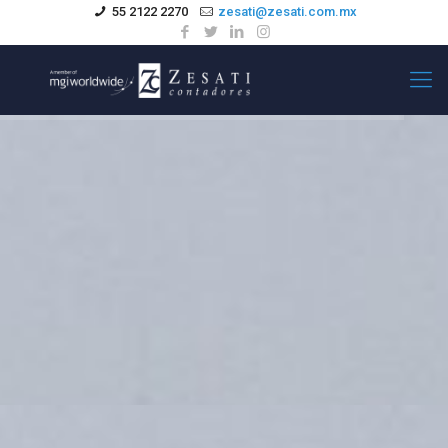
55 2122 2270
zesati@zesati.com.mx